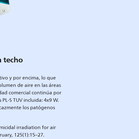
n techo
itivo y por encima, lo que
olumen de aire en las áreas
idad comercial continúa por
s PL-S TUV incluida: 4x9 W.
icazmente los patógenos
icidal irradiation for air
ruary, 125(1):15–27.