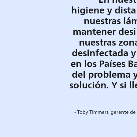
higiene y dist
nuestras lá
mantener desin
nuestras zona
desinfectada y
en los Países B
del problema y
solución. Y si 
- Toby Timmers, gerente de '