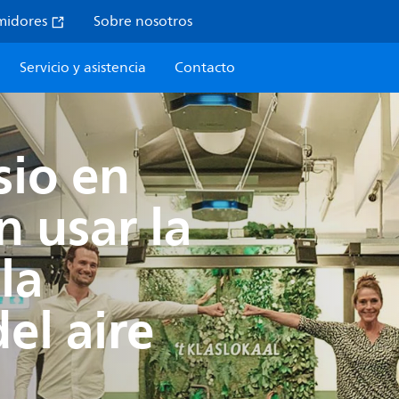
midores
Sobre nosotros
Servicio y asistencia
Contacto
sio en
n usar la
la
el aire