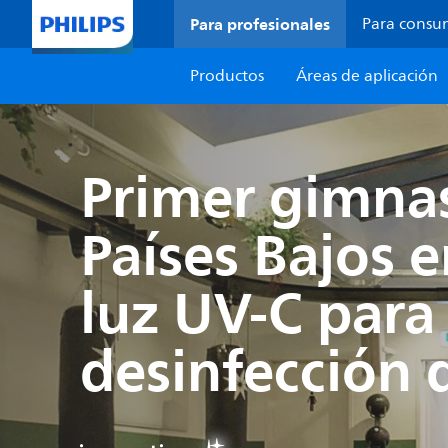
Para profesionales
Para consu
Productos
Áreas de aplicación
Primer gimna
Países Bajos e
luz UV-C para 
desinfección d