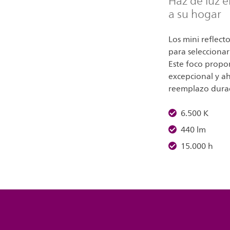
Haz de luz e
a su hogar
Los mini reflect
para seleccionar
Este foco propo
excepcional y ah
reemplazo durade
6.500 K
440 lm
15.000 h