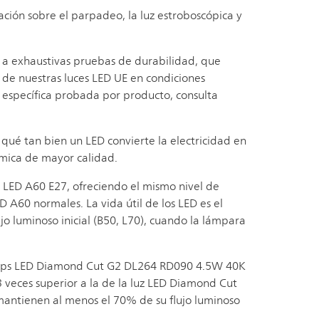
ión sobre el parpadeo, la luz estroboscópica y
 a exhaustivas pruebas de durabilidad, que
a de nuestras luces LED UE en condiciones
 específica probada por producto, consulta
 qué tan bien un LED convierte la electricidad en
érmica de mayor calidad.
s LED A60 E27, ofreciendo el mismo nivel de
ED A60 normales. La vida útil de los LED es el
o luminoso inicial (B50, L70), cuando la lámpara
hilips LED Diamond Cut G2 DL264 RD090 4.5W 40K
3 veces superior a la de la luz LED Diamond Cut
 mantienen al menos el 70% de su flujo luminoso