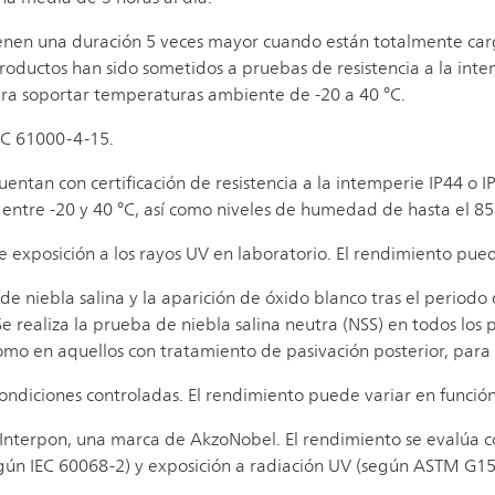
tienen una duración 5 veces mayor cuando están totalmente car
productos han sido sometidos a pruebas de resistencia a la in
ara soportar temperaturas ambiente de -20 a 40 °C.
EC 61000-4-15.
uentan con certificación de resistencia a la intemperie IP44 o
 entre -20 y 40 °C, así como niveles de humedad de hasta el 8
de exposición a los rayos UV en laboratorio. El rendimiento pue
 de niebla salina y la aparición de óxido blanco tras el period
 Se realiza la prueba de niebla salina neutra (NSS) en todos los
 como en aquellos con tratamiento de pasivación posterior, para
ndiciones controladas. El rendimiento puede variar en función
Interpon, una marca de AkzoNobel. El rendimiento se evalúa c
ún IEC 60068-2) y exposición a radiación UV (según ASTM G154