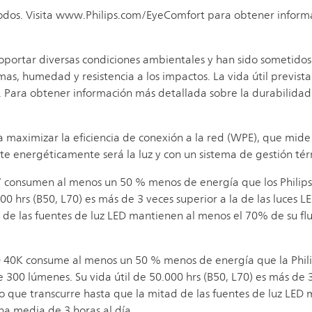
odos. Visita www.Philips.com/EyeComfort para obtener informac
oportar diversas condiciones ambientales y han sido sometidos
mas, humedad y resistencia a los impactos. La vida útil previst
. Para obtener información más detallada sobre la durabilidad
a maximizar la eficiencia de conexión a la red (WPE), que mide
nte energéticamente será la luz y con un sistema de gestión t
E27 consumen al menos un 50 % menos de energía que los Philip
00 hrs (B50, L70) es más de 3 veces superior a la de las luces L
de las fuentes de luz LED mantienen al menos el 70% de su fluj
t 90 40K consume al menos un 50 % menos de energía que la P
e 300 lúmenes. Su vida útil de 50.000 hrs (B50, L70) es más de 
mpo que transcurre hasta que la mitad de las fuentes de luz LED
 una media de 3 horas al día.