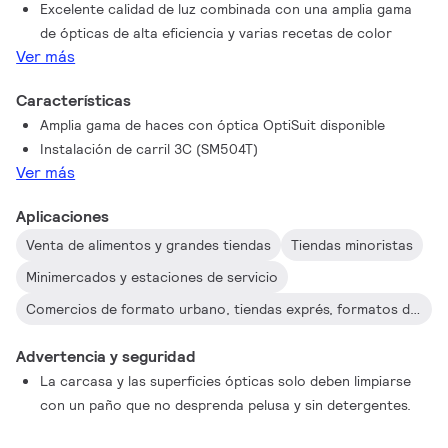
Excelente calidad de luz combinada con una amplia gama
desee a lo largo de los rieles y se adapta a futuros cambios de
de ópticas de alta eficiencia y varias recetas de color
diseño. Las versiones con controlador inalámbrico ofrecen
Ver más
mayor comodidad con atenuación y ambientación en
infraestructura existente montada en carril de tres circuitos
Características
sin necesidad de controles cableados. Además, los sensores
Amplia gama de haces con óptica OptiSuit disponible
integrados para la recopilación de datos echarán luz sobre la
Instalación de carril 3C (SM504T)
información detallada que puede utilizar para respaldar su
Ver más
negocio.
Aplicaciones
Venta de alimentos y grandes tiendas
Tiendas minoristas
Minimercados y estaciones de servicio
Comercios de formato urbano, tiendas exprés, formatos de proximidad
Advertencia y seguridad
La carcasa y las superficies ópticas solo deben limpiarse
con un paño que no desprenda pelusa y sin detergentes.