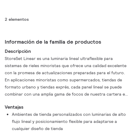
2 elementos
Información de la familia de productos
Descripción
StoreSet Linear es una luminaria lineal ultraflexible para
sistemas de rieles minoristas que ofrece una calidad excelente
con la promesa de actualizaciones preparadas para el futuro.
En aplicaciones minoristas como supermercados, tiendas de
formato urbano y tiendas exprés, cada panel lineal se puede
combinar con una amplia gama de focos de nuestra cartera e
integrarse sin problemas en su sistema de rieles existente. Así
Ventajas
podrá darle brillo a su mercancía y destacar tanto en los
Ambientes de tienda personalizados con luminarias de alto
lineales, como en pasillos y áreas abiertas. StoreSet Linear
flujo lineal y posicionamiento flexible para adaptarse a
(SM504T) tiene un diseño de panel delgado y discreto que
cualquier diseño de tienda
facilita la colocación de las luminarias en cualquier lugar que