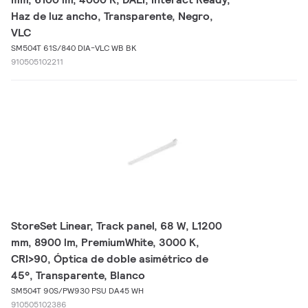
Haz de luz ancho, Transparente, Negro,
VLC
SM504T 61S/840 DIA-VLC WB BK
910505102211
StoreSet Linear, Track panel, 68 W, L1200
mm, 8900 lm, PremiumWhite, 3000 K,
CRI>90, Óptica de doble asimétrico de
45°, Transparente, Blanco
SM504T 90S/PW930 PSU DA45 WH
910505102386