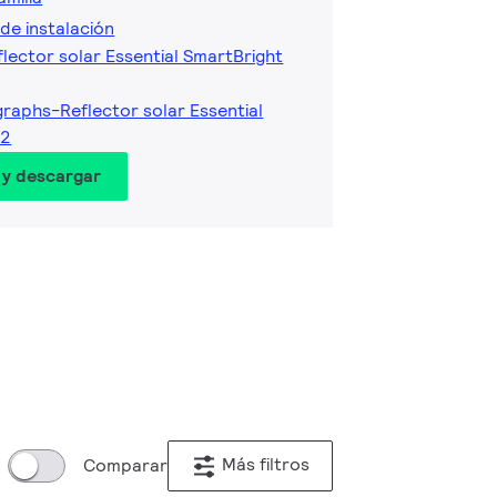
de instalación
flector solar Essential SmartBright
raphs-Reflector solar Essential
G2
 y descargar
Más filtros
Comparar