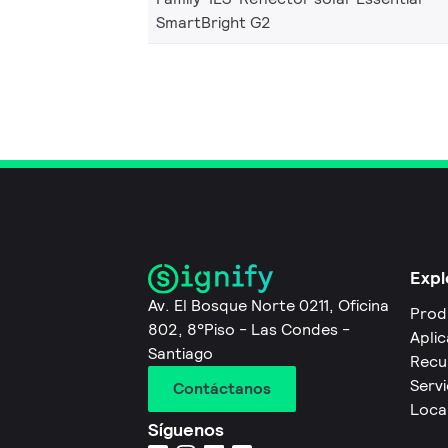
SmartBright G2
Expl
Av. El Bosque Norte 0211, Oficina
Prod
802, 8°Piso - Las Condes -
Apli
Santiago
Recu
Servi
Contáctanos
Local
Síguenos