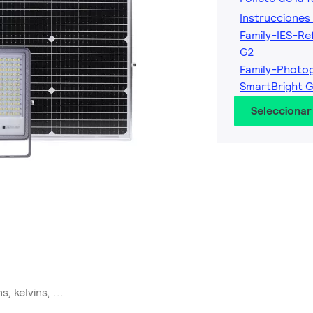
Instrucciones 
Family-IES-Re
G2
Family-Photog
SmartBright 
Seleccionar