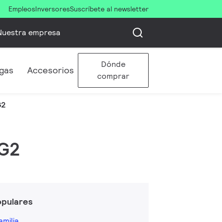
Empleos
Inversores
Suscríbete al newsletter
Nuestra empresa
Dónde
gas
Accesorios
comprar
G2
 G2
opulares
amilia