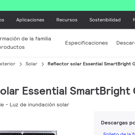
os
Aplicaciones
Recursos
Sostenibilidad
rmación de la familia
Especificaciones
Descar
productos
xterior
Solar
Reflector solar Essential SmartBright 
solar Essential SmartBright
 - Luz de inundación solar
Descargas p
Folleto de la f